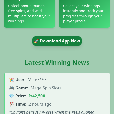
Unlock bonus rounds,
Collect your winnings
free spins, and wild
instantly and track your
multipliers to boost your
progress through your
winnings.
player profile.
🚀 Download App Now
Latest Winning News
🎉 User:
Mike****
🎮 Game:
Mega Spin Slots
💎 Prize:
₨42,500
⏰ Time:
2 hours ago
"Couldn’t believe my eyes when the reels aligned