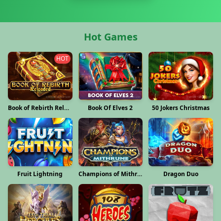
Hot Games
HOT
Book of Rebirth Reloaded
Book Of Elves 2
50 Jokers Christmas
Fruit Lightning
Champions of Mithrune
Dragon Duo