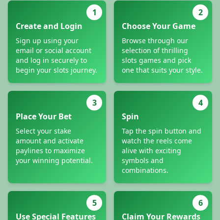
1
2
Create and Login
Choose Your Game
Sign up using your
Browse through our
email or social account
selection of thrilling
and log in securely to
slots games and pick
begin your slots journey.
one that suits your style.
3
4
Place Your Bet
Spin
Select your stake
Tap the spin button and
amount and activate
watch the reels come
paylines to maximize
alive with exciting
your winning potential.
symbols and
combinations.
5
6
Use Special Features
Claim Your Rewards