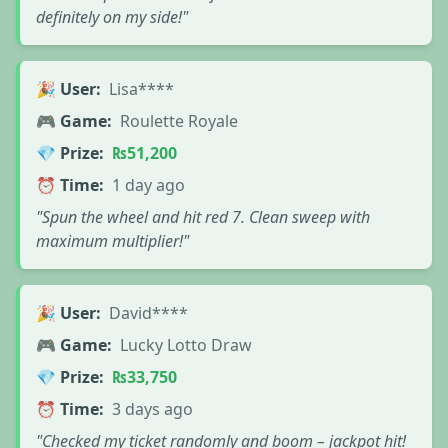
definitely on my side!"
🎉 User:
Lisa****
🎮 Game:
Roulette Royale
💎 Prize:
₨51,200
⏰ Time:
1 day ago
"Spun the wheel and hit red 7. Clean sweep with
maximum multiplier!"
🎉 User:
David****
🎮 Game:
Lucky Lotto Draw
💎 Prize:
₨33,750
⏰ Time:
3 days ago
"Checked my ticket randomly and boom – jackpot hit!