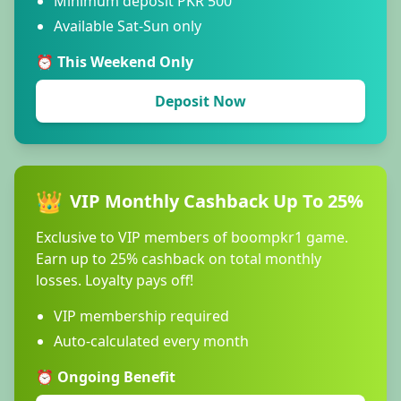
Minimum deposit PKR 500
Available Sat-Sun only
⏰ This Weekend Only
Deposit Now
👑
VIP Monthly Cashback Up To 25%
Exclusive to VIP members of boompkr1 game.
Earn up to 25% cashback on total monthly
losses. Loyalty pays off!
VIP membership required
Auto-calculated every month
⏰ Ongoing Benefit