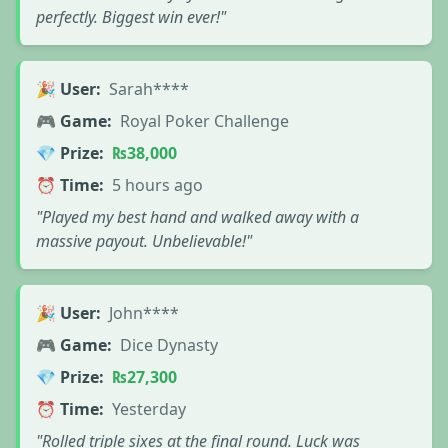
perfectly. Biggest win ever!"
🎉 User:
Sarah****
🎮 Game:
Royal Poker Challenge
💎 Prize:
₨38,000
⏰ Time:
5 hours ago
"Played my best hand and walked away with a
massive payout. Unbelievable!"
🎉 User:
John****
🎮 Game:
Dice Dynasty
💎 Prize:
₨27,300
⏰ Time:
Yesterday
"Rolled triple sixes at the final round. Luck was