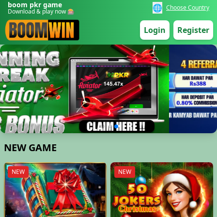
boom pkr game
🌐
Choose Country
Download & play now 🎰
Login
Register
📥
29/06/2026 حس*** کو بونس ملا 3,800 PKR ✨
NEW GAME
NEW
NEW