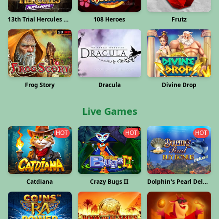
13th Trial Hercules Abyssways
Frutz
108 Heroes
Frog Story
Divine Drop
Dracula
Live Games
HOT
HOT
HOT
Catdiana
Crazy Bugs II
Dolphin's Pearl Deluxe Buy Bonus