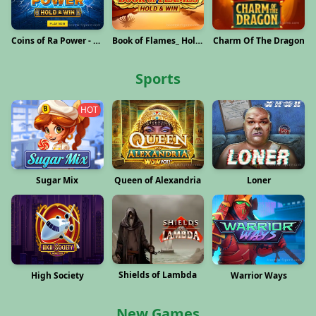
Coins of Ra Power - Hold and Win
Book of Flames_ Hold and Win
Charm Of The Dragon
Sports
HOT
Sugar Mix
Queen of Alexandria
Loner
Shields of Lambda
High Society
Warrior Ways
New Games