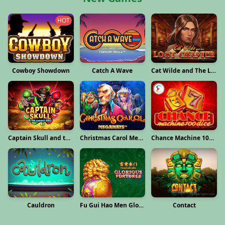
HOT
Cowboy Showdown
Catch A Wave
Cat Wilde and The Lost Chapter
Captain Skull and the Squidly Seas
Chance Machine 100 (Dice)
Christmas Carol Megaways
Fu Gui Hao Men Glorious Fortunes
Cauldron
Contact