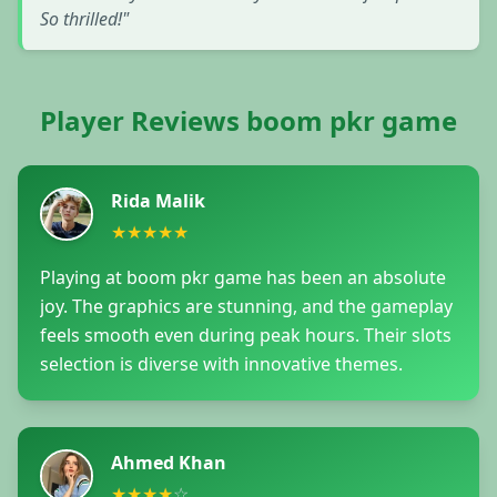
So thrilled!"
Player Reviews boom pkr game
Rida Malik
★
★
★
★
★
Playing at boom pkr game has been an absolute
joy. The graphics are stunning, and the gameplay
feels smooth even during peak hours. Their slots
selection is diverse with innovative themes.
Ahmed Khan
★
★
★
★
☆